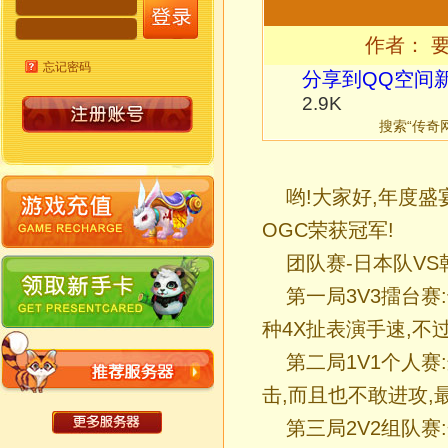
作者： 要
忘记密码
分享到
QQ空间
2.9K
搜索“传奇
哟!大家好,年度盛
OGC荣获冠军!
团队赛-日本队VS
第一局3V3擂台
种4X扯表演手速,不
第二局1V1个人
击,而且也不敢进攻,
第三局2V2组队