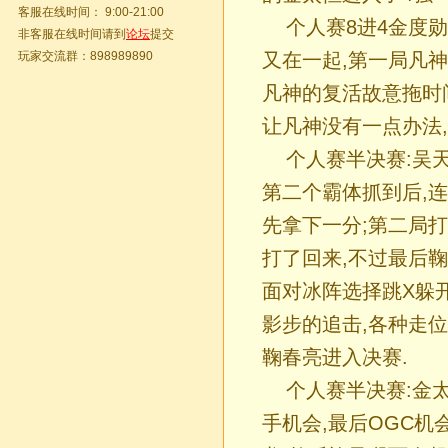
客服在线时间： 9:00-21:00
个人赛8进4金度勋
非客服在线时间请到
论坛
提交
玩家交流群：898989890
又在一起,第一局凡神
凡神的复活故意拖时间
让凡神没有一点办法,
个人赛半决赛:吴天
第二个霸体抓到后,
先拿下一分;第二局打
打了回来,不过最后鞠
面对冰阵选择跳X躲
影步的追击,各种走位
鞠春亮进入决赛.
个人赛半决赛:金太
手机会,最后OGC机