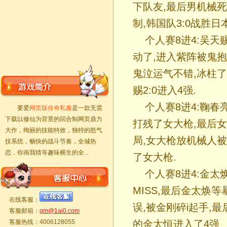
下队友,最后男机械
制,韩国队3:0战胜日
个人赛8进4:吴天赐
动了,进入紫阵被鬼抱
鬼泣运气不错,冰柱
赐2:0进入4强.
个人赛8进4:鞠春亮 
要爱
网页版传奇私服
是一款无需
下载以修仙为背景的回合制网页鼎力
打残了女大枪,最后
大作，绚丽的技能特效，独特的怒气
局,女大枪放机械人被
技系统，畅快的战斗节奏，全城热
恋，你画我猜等趣味横生的全...
了女大枪.
个人赛8进4:金太焕
MISS,最后金太焕
在线客服：
误,被金刚碎i起手,
客服邮箱：
gm@1ai0.com
客服热线：4006128055
的金太恒进入了4强