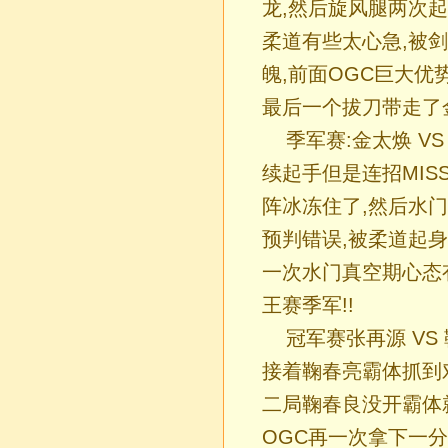
龙,然后旋风腿两次起
柔道有些太心急,被剑
魄,前面OGC巨大优
最后一个拔刀带走了
季军赛:金太焕 V
续起手但是连招MIS
阵冰冻住了,然后水
预判错误,被柔道起
一次水门真空期心态
王赛季军!!
冠军赛张再源 VS
接着鞠春亮霸体抓到对
二局鞠春良没开霸体
OGC再一次拿下一分