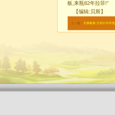
板,来瓶82年拉菲!”
【编辑:贝斯】
上一篇：
天梯毒瘤 月初针对环