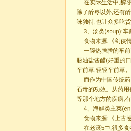
在实际生活中,醉
除了醉枣以外,还有
味独特,也让众多吃
3、汤类(soup)
食物来源:《剑侠
一碗热腾腾的车前
瓶油盐酱醋(好重的口
车前草,轻轻车前草。
而作为中国传统药
石毒的功效。从药用
等那个地方的疾病,
4、海鲜类主菜(en
食物来源:《上古
在老滚5中,很多