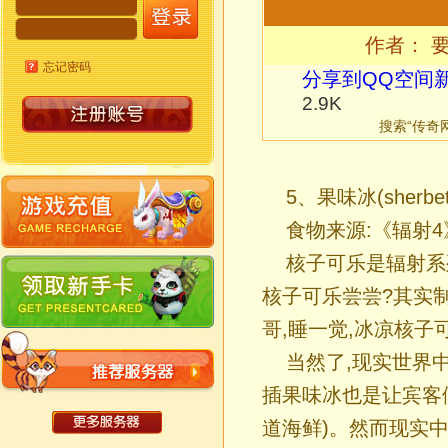
作者： 要
忘记密码
分享到
QQ空间
2.9K
搜索“传奇
5、果味冰(sherb
食物来源:《辐射4
核子可乐是辐射系
核子可乐尝尝?其实
哥,睡一觉,冰凉核子
当然了,现实世界
插果味冰也是让宾客
道海鲜)。然而现实