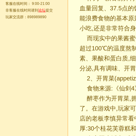
客服在线时间： 9:00-21:00
血量回复、37.5点
非客服在线时间请到
论坛
提交
玩家交流群：898989890
能浪费食物的基本原
小吃,还是非常符合
而现实中的果酱蜜
超过100℃的温度
素、果酸和蛋白质,
分泌,具有调味、开
2、开胃菜(appetiz
食物来源:《仙剑4
醉枣作为开胃菜,
了。在游戏中,玩家
店的老板李慎异常看
厚:30个桂花芙蓉糕