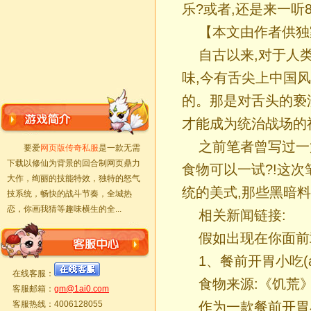
乐?或者,还是来一听
【本文由作者供独
自古以来,对于人
味,今有舌尖上中国
的。那是对舌头的亵渎
才能成为统治战场的神
之前笔者曾写过一
要爱
网页版传奇私服
是一款无需
下载以修仙为背景的回合制网页鼎力
食物可以一试?!这次
大作，绚丽的技能特效，独特的怒气
统的美式,那些黑暗
技系统，畅快的战斗节奏，全城热
恋，你画我猜等趣味横生的全...
相关新闻链接:
假如出现在你面前
1、餐前开胃小吃(am
在线客服：
食物来源:《饥荒
客服邮箱：
gm@1ai0.com
客服热线：4006128055
作为一款餐前开胃