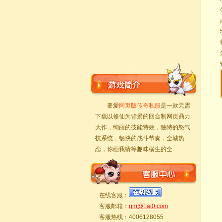
要爱
网页版传奇私服
是一款无需
下载以修仙为背景的回合制网页鼎力
大作，绚丽的技能特效，独特的怒气
技系统，畅快的战斗节奏，全城热
恋，你画我猜等趣味横生的全...
在线客服：
客服邮箱：
gm@1ai0.com
客服热线：4006128055