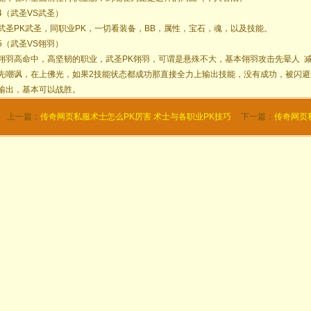
4（武圣VS武圣）
武圣PK武圣，同职业PK，一切看装备，BB，属性，宝石，魂，以及技能。
5（武圣VS翎羽）
翎羽高命中，高坚韧的职业，武圣PK翎羽，可谓是悬殊不大，基本翎羽攻击先晕人 减
先嘲讽，在上佛光，如果2技能状态都成功那直接全力上输出技能，没有成功，被闪
输出，基本可以战胜。
上一篇：
传奇网页私服术士怎么PK厉害 术士与各职业PK技巧
下一篇：
传奇网页