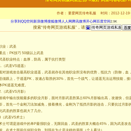
作者： 要爱网页传奇私服 时间：2012-12-19 0
分享到
QQ空间
新浪微博
搜狐微博
人人网
腾讯微博
开心网
百度空间
2.9K
搜索“传奇网页游戏私服”，请
职业：武圣
重点：PK技巧 50级以上武圣
武圣职业特点：血厚，防高，属于抗打类型
1.（武圣VS逍遥）
面对游戏攻击最高职业逍遥，武圣就存在其他职业所没有的优势，抵抗力（防御，血
必须跟上，于逍遥PK，攻速占取胜的30%，首先一个战气，让逍遥无法运用技能，
本PK逍遥无难度。
2.（武圣VS月影）
游戏中输出技能最多的职业月影，面对月影武圣胜算占60%月影输出高，攻速快，但
影，首先一个金刚刀法加减免，接着佛光，金刚为了抵挡月影的连击，只要抗过月影
此武圣的胜算也就大了几分。
3（武圣VS术士）
术士可谓是游戏中的单P最强职业，无限回血，武圣的胜算大概在45%，因为武圣攻
能，在术士面前任何职业肋，到现在为止是这样的局面（个人看法）