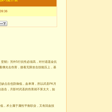
9:36
，坚韧）另外5行抗性必须高，对付逍遥金抗
接着佛光去伤害，接着无限攻击技能压上，基
是缺点在也防御低，血单薄，所以武圣PK月
的连击，月影对武圣的伤害就不算太大，如
击低，术士属于属性平衡职业，又有回血技